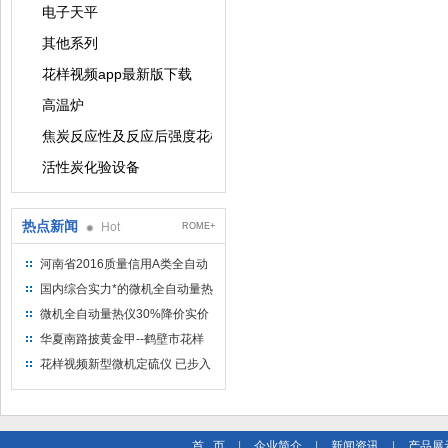
电子天平
其他系列
花样视频app最新版下载
高温炉
焦炭反应性及反应后强度花样视频app最新版下载
活性炭化验设备
热点新闻
Hot
ROME+
河南省2016质量信用A类全自动
量热仪
国内综合实力*的微机全自动量热
仪制造企业
微机全自动量热仪30%降价实价
出售
华夏南路披黄金甲--鹤壁市花样
视频仪器仪表有限公司
花样视频新型微机定硫仪 已步入
市场
首 页
|
企业简介
|
新闻资讯
|
产品展