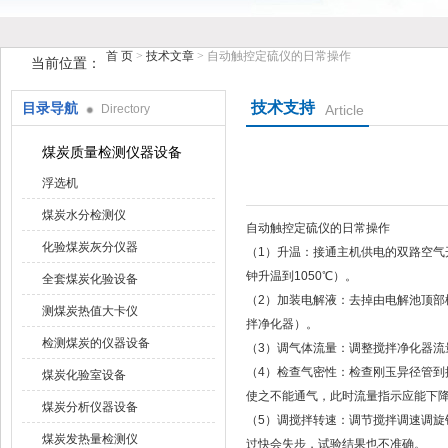
首 页
>
技术文章
> 自动触控定硫仪的日常操作
当前位置：
技术支持
目录导航
Directory
Article
鹤壁市花样视频仪器仪表有限公司
煤炭质量检测仪器设备
浮选机
煤炭水分检测仪
自动触控定硫仪的日常操作
化验煤炭灰分仪器
（1）升温：接通主机供电的双路空气
钟升温到1050℃）。
全套煤炭化验设备
（2）加装电解液：去掉由电解池
测煤炭热值大卡仪
拌净化器）。
检测煤炭的仪器设备
（3）调气体流量：调整搅拌净化器流量计
（4）检查气密性：检查刚玉异径管
煤炭化验室设备
使之不能通气，此时流量指示应能下降到0.2
煤炭分析仪器设备
（5）调搅拌转速：调节搅拌调速调旋钮使转
煤炭发热量检测仪
过快会失步，试验结果也不准确。