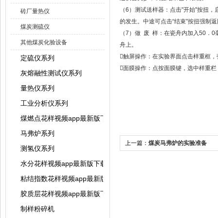
（6）测试送样器：点击"开始"按扭
砖厂量热仪
的发生。中途可点击“结束"按扭强制返回
煤炭测硫仪
（7）做 废 样：在瓷舟内加入5
其他煤炭化验设备
舟上。
触屏操作：在实验界面点击样重框，弹
定硫仪系列
面膜操作：点按面膜键，选中样重栏
灰熔融性测试仪系列
量热仪系列
工业分析仪系列
煤燃点花样视频app最新版下载
马弗炉系列
上一篇：
煤炭马弗炉的实验准备
测氢仪系列
水分花样视频app最新版下载系列
粘结指数花样视频app最新版下载系列
胶质层花样视频app最新版下载系列
制样粉碎机