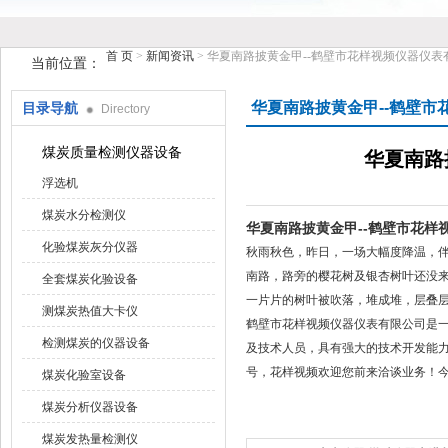
首 页
>
新闻资讯
> 华夏南路披黄金甲--鹤壁市花样视频仪器仪表
当前位置：
华夏南路披黄金甲--鹤壁市
目录导航
Directory
鹤壁市花样视频仪器仪表有限公司
煤炭质量检测仪器设备
华夏南路
浮选机
煤炭水分检测仪
华夏南路披黄金甲--鹤壁市花样
化验煤炭灰分仪器
秋雨秋色，昨日，一场大幅度降温
南路，路旁的樱花树及银杏树叶还没来得
全套煤炭化验设备
一片片的树叶被吹落，堆成堆，层叠
测煤炭热值大卡仪
鹤壁市花样视频仪器仪表有限公司是一
检测煤炭的仪器设备
及技术人员，具有强大的技术开发能力
号，花样视频欢迎您前来洽谈业务！
煤炭化验室设备
煤炭分析仪器设备
煤炭发热量检测仪