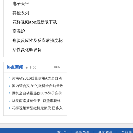
电子天平
其他系列
花样视频app最新版下载
高温炉
焦炭反应性及反应后强度花样视频app最新版下载
活性炭化验设备
热点新闻
Hot
ROME+
河南省2016质量信用A类全自动
量热仪
国内综合实力*的微机全自动量热
仪制造企业
微机全自动量热仪30%降价实价
出售
华夏南路披黄金甲--鹤壁市花样
视频仪器仪表有限公司
花样视频新型微机定硫仪 已步入
市场
首 页
|
企业简介
|
新闻资讯
|
产品展