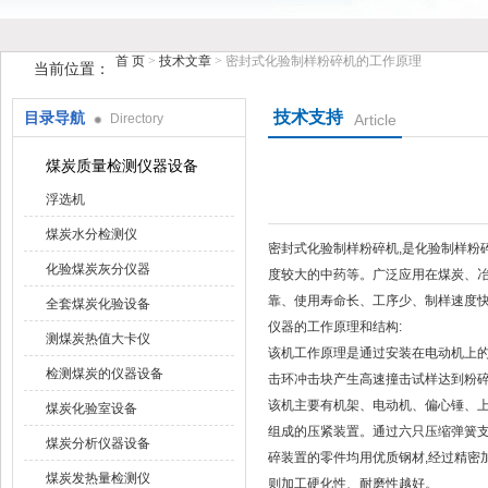
首 页
>
技术文章
> 密封式化验制样粉碎机的工作原理
当前位置：
技术支持
目录导航
Directory
Article
鹤壁市花样视频仪器仪表有限公司
煤炭质量检测仪器设备
浮选机
煤炭水分检测仪
密封式化验制样粉碎机,是化验制样粉碎设备
化验煤炭灰分仪器
度较大的中药等。广泛应用在煤炭、冶金
靠、使用寿命长、工序少、制
全套煤炭化验设备
仪器的工作原理和结构:
测煤炭热值大卡仪
该机工作原理是通过安装在电动机上的偏
检测煤炭的仪器设备
击环冲击块产生高速撞击试样达到粉碎目
该机主要有机架、电动机、偏心
煤炭化验室设备
组成的压紧装置。通过六只压缩弹簧支
煤炭分析仪器设备
碎装置的零件均用优质钢材,经过精密加
煤炭发热量检测仪
则加工硬化性、耐磨性越好。