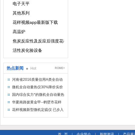
电子天平
其他系列
花样视频app最新版下载
高温炉
焦炭反应性及反应后强度花样视频app最新版下载
活性炭化验设备
热点新闻
Hot
ROME+
河南省2016质量信用A类全自动
量热仪
微机全自动量热仪30%降价实价
出售
国内综合实力*的微机全自动量热
仪制造企业
华夏南路披黄金甲--鹤壁市花样
视频仪器仪表有限公司
花样视频新型微机定硫仪 已步入
市场
首 页
|
企业简介
|
新闻资讯
|
产品展