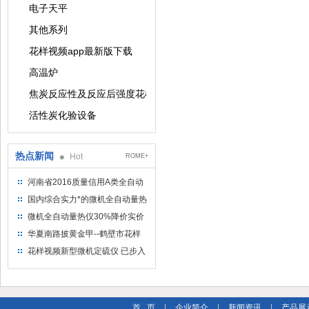
电子天平
其他系列
花样视频app最新版下载
高温炉
焦炭反应性及反应后强度花样视频app最新版下载
活性炭化验设备
热点新闻
Hot
ROME+
河南省2016质量信用A类全自动
量热仪
国内综合实力*的微机全自动量热
仪制造企业
微机全自动量热仪30%降价实价
出售
华夏南路披黄金甲--鹤壁市花样
视频仪器仪表有限公司
花样视频新型微机定硫仪 已步入
市场
首 页
|
企业简介
|
新闻资讯
|
产品展