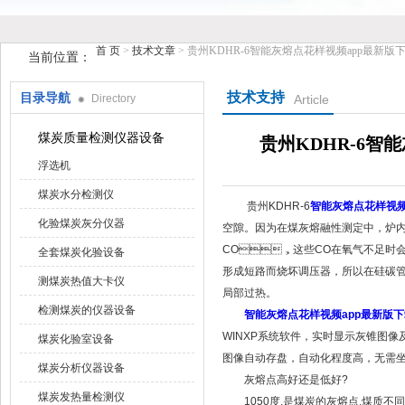
首 页
>
技术文章
> 贵州KDHR-6智能灰熔点花样视频app最新版
当前位置：
技术支持
目录导航
Directory
Article
鹤壁市花样视频仪器仪表有限公司
煤炭质量检测仪器设备
贵州KDHR-6智
浮选机
煤炭水分检测仪
贵州KDHR-6
智能灰熔点花样视频
化验煤炭灰分仪器
空隙。因为在煤灰熔融性测定中，炉内
CO，这些CO在氧气不足时会发生
全套煤炭化验设备
形成短路而烧坏调压器，所以在硅碳
测煤炭热值大卡仪
局部过热。
检测煤炭的仪器设备
智能灰熔点花样视频app最新版下
WINXP系统软件，实时显示灰锥
煤炭化验室设备
图像自动存盘，自动化程度高，无
煤炭分析仪器设备
灰熔点高好还是低好?
煤炭发热量检测仪
1050度,是煤炭的灰熔点,煤质不同,灰