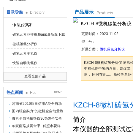
产品展示
目录导航
Directory
Products
鹤壁市花样视频仪器仪表有限公司
KZCH-8微机碳氢分析仪
测氢仪系列
更新时间：
2023-11-02
碳氢元素花样视频app最新版下载
型 号：
微机碳氢分析仪
所属分类：
微机碳氢分析仪
碳氢元素测氢仪
KZCH-8微机碳氢分析仪 测
快速自动测氢仪
中有机物中氢的含量，是煤炭、
器， 同时在化工、商检等单
查看全部产品
咨询订购
加
热点新闻
Hot
ROME+
KZCH-8微机碳氢
河南省2016质量信用A类全自动
量热仪
国内综合实力*的微机全自动量热
仪制造企业
简介
微机全自动量热仪30%降价实价
出售
华夏南路披黄金甲--鹤壁市花样
本仪器的全部测试过程
视频仪器仪表有限公司