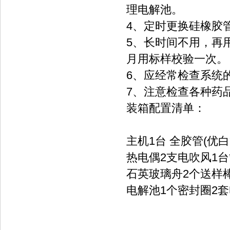
理电解池。
4、定时更换硅橡胶管
5、长时间不用
月用标样校验一次。
6、应经常检查系统的
7、注意检查各种药品
装箱配置清单：
主机
1台
全胶管(优白
热电偶
2支
电吹风
1台
石英玻璃舟
2个
送样
电解池
1个
密封圈
2套