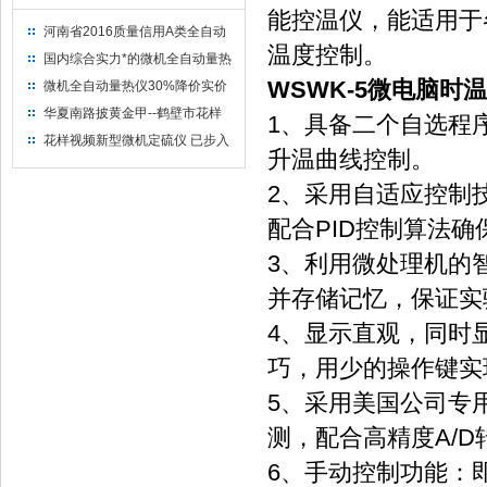
能控温仪，能适
河南省2016质量信用A类全自动
温度控制。
量热仪
国内综合实力*的微机全自动量热
仪制造企业
WSWK-5微电脑时
微机全自动量热仪30%降价实价
出售
华夏南路披黄金甲--鹤壁市花样
1、具备二个自选程
视频仪器仪表有限公司
花样视频新型微机定硫仪 已步入
升温曲线控制。
市场
2、采用自适应控
配合PID控制算法确保
3、利用微处理
并存储记忆，保证
4、显示直观，
巧，用少的操作键实现
5、采用美国公司
测，配合高精度A/D转
6、手动控制功能