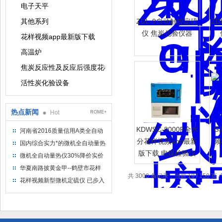
电子天平
其他系列
ZDL-9自动触控定硫
Z
仪 焦炭化验仪器
花样视频app最新版下载
高温炉
焦炭反应性及反应后强度花样视频app最新版下载
活性炭化验设备
热点新闻
Hot
ROME+
KDWSC-8000F全水
G
河南省2016质量信用A类全自动
量热仪
分花样视频app最新
频
国内综合实力*的微机全自动量热
版下载 电煤检验仪
仪制造企业
微机全自动量热仪30%降价实价
器
出售
华夏南路披黄金甲--鹤壁市花样
共 3000 条记录，当前 19 / 150 页
视频仪器仪表有限公司
花样视频新型微机定硫仪 已步入
市场