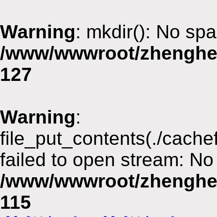
Warning
: mkdir(): No spa
/www/wwwroot/zhenghe
127
Warning
:
file_put_contents(./cach
failed to open stream: No 
/www/wwwroot/zhenghe
115