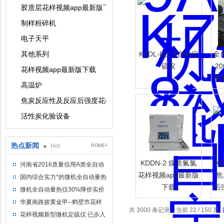
胶质层花样视频app最新版下载系列
制样粉碎机
电子天平
其他系列
KZDL-8汉字自动定
全
硫仪
2
花样视频app最新版下载
视
高温炉
焦炭反应性及反应后强度花样视频app最新版下载
活性炭化验设备
热点新闻
Hot
ROME+
KDDN-2 煤质氟氯
K
河南省2016质量信用A类全自动
量热仪
花样视频app最新版
焦
国内综合实力*的微机全自动量热
下载
后
仪制造企业
微机全自动量热仪30%降价实价
出售
华夏南路披黄金甲--鹤壁市花样
共 3000 条记录，当前 22 / 150 页
视频仪器仪表有限公司
花样视频新型微机定硫仪 已步入