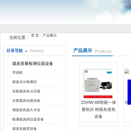
首 页
>
产品展示
当前位置：
鹤壁市花样视频仪器仪表有限公司
产品展示
目录导航
Directory
Products
煤炭质量检测仪器设备
浮选机
煤炭水分检测仪
化验煤炭灰分仪器
全套煤炭化验设备
ZDHW-8B智能一体
K
量热仪 粉煤灰发热
测煤炭热值大卡仪
设备
检测煤炭的仪器设备
煤炭化验室设备