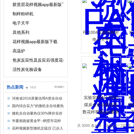
胶质层花样视频app最新版下载系列
制样粉碎机
电子天平
其他系列
FA1004实验室精密
X
电子天平
花样视频app最新版下载
高温炉
焦炭反应性及反应后强度花样视频app最新版下载
活性炭化验设备
热点新闻
Hot
ROME+
实验室KDNJ-2000
K
河南省2016质量信用A类全自动
量热仪
煤炭全自动粘结指
花
国内综合实力*的微机全自动量热
数花样视频app最新
仪制造企业
微机全自动量热仪30%降价实价
版下载
出售
华夏南路披黄金甲--鹤壁市花样
共 3000 条记录，当前 64 / 150 页
视频仪器仪表有限公司
花样视频新型微机定硫仪 已步入