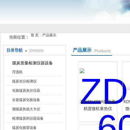
首 页
>
产品展示
当前位置：
鹤壁市花样视频仪器仪表有限公司
产品展示
目录导航
Directory
Products
煤炭质量检测仪器设备
浮选机
煤炭水分检测仪
化验煤炭灰分仪器
全套煤炭化验设备
ZDHW-600A煤炭高
KD
精度微机量热仪
微
测煤炭热值大卡仪
检测煤炭的仪器设备
煤炭化验室设备