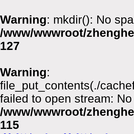
Warning
: mkdir(): No spa
/www/wwwroot/zhenghe
127
Warning
:
file_put_contents(./cach
failed to open stream: No 
/www/wwwroot/zhenghe
115