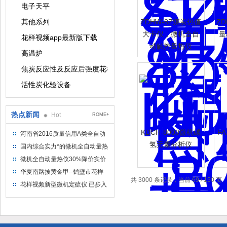
电子天平
其他系列
ZDHW-8Z煤炭热值
ZD
大卡仪，微机全自
量
花样视频app最新版下载
动触控量热仪
高温炉
焦炭反应性及反应后强度花样视频app最新版下载
活性炭化验设备
热点新闻
Hot
ROME+
KDCH-8000微机碳
F
河南省2016质量信用A类全自动
量热仪
氢元素分析仪
国内综合实力*的微机全自动量热
仪制造企业
微机全自动量热仪30%降价实价
出售
华夏南路披黄金甲--鹤壁市花样
共 3000 条记录，当前 69 / 150 页
视频仪器仪表有限公司
花样视频新型微机定硫仪 已步入
市场