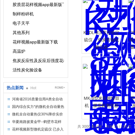
胶质层花样视频app最新版下载系列
制样粉碎机
电子天平
其他系列
KZDL-8汉字自动定
C
硫仪 ，煤炭智能化
锤
花样视频app最新版下载
验仪器
版
高温炉
焦炭反应性及反应后强度花样视频app最新版下载
活性炭化验设备
热点新闻
Hot
ROME+
MK-8型米库姆转鼓
浮
河南省2016质量信用A类全自动
量热仪
机，煤质检测仪器
国内综合实力*的微机全自动量热
仪制造企业
微机全自动量热仪30%降价实价
出售
华夏南路披黄金甲--鹤壁市花样
共 3000 条记录，当前 76 / 150 页
视频仪器仪表有限公司
花样视频新型微机定硫仪 已步入