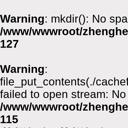
Warning
: mkdir(): No spa
/www/wwwroot/zhenghe
127
Warning
:
file_put_contents(./cach
failed to open stream: No 
/www/wwwroot/zhenghe
115