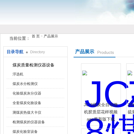
首 页
>
产品展示
当前位置：
鹤壁市花样视频仪器仪表有限公司
产品展示
目录导航
Directory
Products
煤炭质量检测仪器设备
浮选机
煤炭水分检测仪
化验煤炭灰分仪器
全套煤炭化验设备
JC-8煤炭全自动微
Z
机胶质层花样视频
硫
测煤炭热值大卡仪
app最新版下载
检测煤炭的仪器设备
煤炭化验室设备